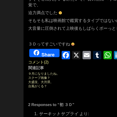
覚で、
迫力満点でした
そもそも私は映画館で鑑賞するタイプではない
大音量に圧倒されて上映後もしばらくボーっと
３Ｄってすごいですね
Facebook
X
Email
Tum
W
Share
コメント(2)
関連記事
９月になりましたね。
スクープ画像？
大盛況、大渋滞。
台風がくる？
2 Responses to “初 ３Ｄ”
サーキットサプライ
より: