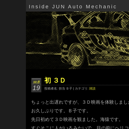
Inside JUN Auto Mechanic
初 ３Ｄ
10月
19
投稿者名: 担当 Ｂ子 | カテゴリ:
雑談
ちょっと出遅れですが、３Ｄ映画を体験しまし
お久しぶりです。Ｂ子です。
先日初めて３Ｄ映画を観ました。海猿です。
すぐそこに人がいるみたいで、目の前にヘリコ