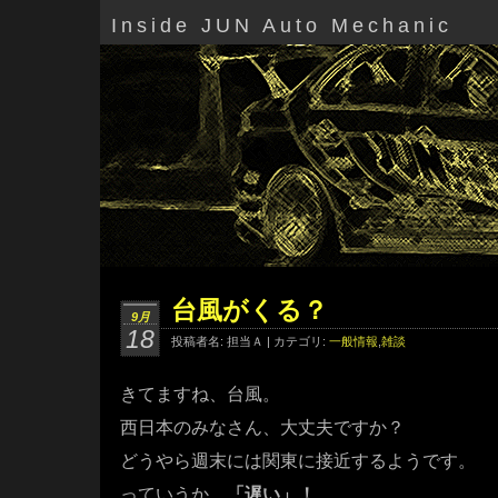
Inside JUN Auto Mechanic
台風がくる？
9月
18
投稿者名: 担当Ａ | カテゴリ:
一般情報
,
雑談
きてますね、台風。
西日本のみなさん、大丈夫ですか？
どうやら週末には関東に接近するようです。
っていうか、
「遅い」！