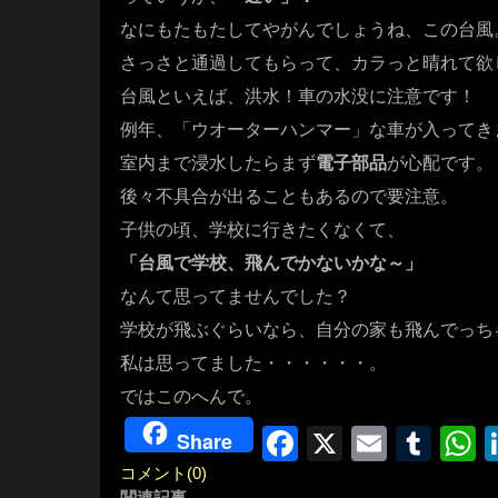
なにもたもたしてやがんでしょうね、この台風
さっさと通過してもらって、カラっと晴れて欲
台風といえば、洪水！車の水没に注意です！
例年、「ウオーターハンマー」な車が入ってき
室内まで浸水したらまず
電子部品
が心配です。
後々不具合が出ることもあるので要注意。
子供の頃、学校に行きたくなくて、
「台風で学校、飛んでかないかな～」
なんて思ってませんでした？
学校が飛ぶぐらいなら、自分の家も飛んでっち
私は思ってました・・・・・・。
ではこのへんで。
Facebook
X
Email
Tum
W
Share
コメント(0)
関連記事