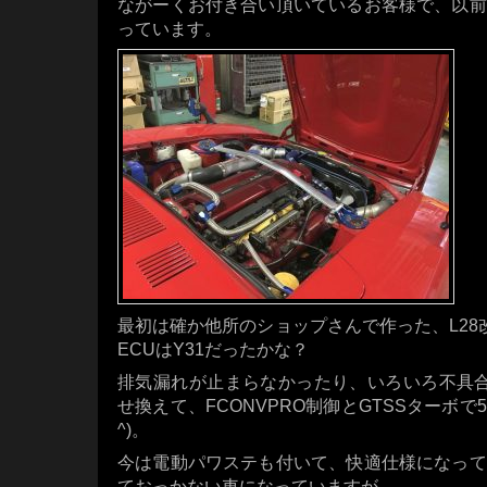
ながーくお付き合い頂いているお客様で、以前
っています。
最初は確か他所のショップさんで作った、L28
ECUはY31だったかな？
排気漏れが止まらなかったり、いろいろ不具合
せ換えて、FCONVPRO制御とGTSSターボで5
^)。
今は電動パワステも付いて、快適仕様になって
ておっかない車になっていますが。