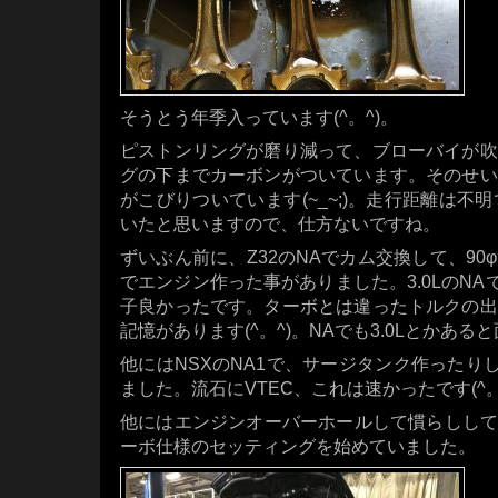
そうとう年季入っています(^。^)。
ピストンリングが磨り減って、ブローバイが吹
グの下までカーボンがついています。そのせい
がこびりついています(~_~;)。走行距離は不
いたと思いますので、仕方ないですね。
ずいぶん前に、Z32のNAでカム交換して、9
でエンジン作った事がありました。3.0LのNAで
子良かったです。ターボとは違ったトルクの出
記憶があります(^。^)。NAでも3.0Lとかある
他にはNSXのNA1で、サージタンク作ったりし
ました。流石にVTEC、これは速かったです(^。
他にはエンジンオーバーホールして慣らししても
ーボ仕様のセッティングを始めていました。