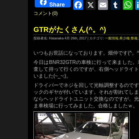
Facebook
X
Email
Tum
W
Share
コメント(0)
GTRがたくさん(^。^)
投稿者名: Hatanaka 4月 26th, 2017 | カテゴリ:
一般情報
,
希少種
,
整備
,
いつもお世話になっております。畑仲です(^。^
今日はBNR32GTRの車検に行って来ました
査して持って行くのですが、右側ヘッドライト
いました(~_~;)。
ドライバーでネジを回して光軸調整するのです
ックのギヤが付いています。それが割れてしま
ならヘッドライトユニット交換なのですが、光
ま車検場に行ってみました。合格しましたｗ。