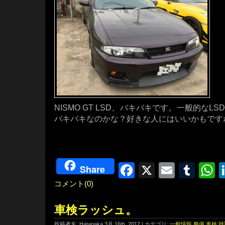
NISMO GT LSD、バキバキです。一般的な
バキバキなのかな？好きな人にはいいかもです
Facebook
X
Email
Tum
W
Share
コメント(0)
車検ラッシュ。
投稿者名: Hatanaka 3月 16th, 2017 | カテゴリ:
一般情報
,
整備
,
車検
,
雑