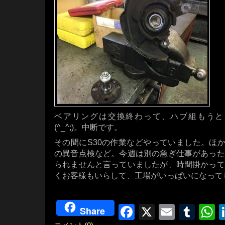
ベアリングは交換終わって、ハブ組もうと
(^_^;)。中断です。
その間にS30の作業などやっていました。ほかに
の異音点検など。今週は別の急ぎ仕事があった
られませんと言っていましたが、時間掛かって
くお客様もいらして、工場がいっぱいになってしま
Facebook
X
Email
Tum
W
Share