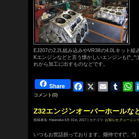
EJ207の2.2L組み込みやVR38の4.0Lキッ
Kエンジンなどと言う懐かしいエンジンも(^_^
れから加工に出すものなどです。
Facebook
X
Email
Tum
W
Share
コメント(0)
Z32エンジンオーバーホールな
投稿者名: Hatanaka 6月 01st, 2017 | カテゴリ:
お知らせ
,
チューニン
いつもお世話担っております。畑仲です(^。^)