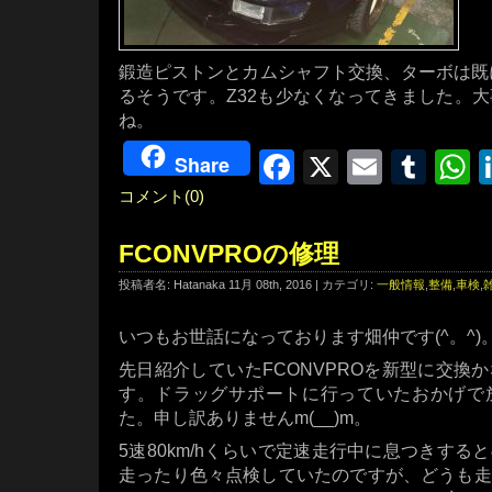
鍛造ピストンとカムシャフト交換、ターボは既に
るそうです。Z32も少なくなってきました。
ね。
Facebook
X
Email
Tum
W
Share
コメント(0)
FCONVPROの修理
投稿者名: Hatanaka 11月 08th, 2016 | カテゴリ:
一般情報
,
整備
,
車検
,
いつもお世話になっております畑仲です(^。^)
先日紹介していたFCONVPROを新型に交換
す。ドラッグサポートに行っていたおかげで
た。申し訳ありませんm(__)m。
5速80km/hくらいで定速走行中に息つきす
走ったり色々点検していたのですが、どうも走