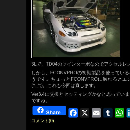
3Lで、TD04のツインターボなのでアクセル
しかし、FCONVPROの初期製品を使ってい
うです。ちょっとFCONVPROに触れると
(^_^;)。これも今回は直します。
Ver3.4に交換とセッティングかなと思って
ですね。
Facebook
X
Email
Tum
W
Share
コメント(0)