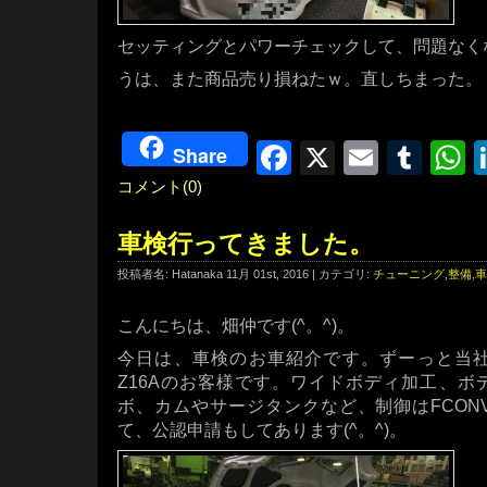
セッティングとパワーチェックして、問題なく
うは、また商品売り損ねたｗ。直しちまった。
Facebook
X
Email
Tum
W
Share
コメント(0)
車検行ってきました。
投稿者名: Hatanaka 11月 01st, 2016 | カテゴリ:
チューニング
,
整備
,
車
こんにちは、畑仲です(^。^)。
今日は、車検のお車紹介です。ずーっと当
Z16Aのお客様です。ワイドボディ加工、ボ
ボ、カムやサージタンクなど、制御はFCON
て、公認申請もしてあります(^。^)。