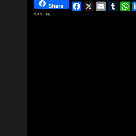
Facebook
X
Email
Tum
W
Share
コメント(4)