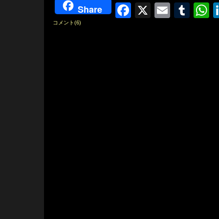
Facebook
X
Email
Tum
W
Share
コメント(6)