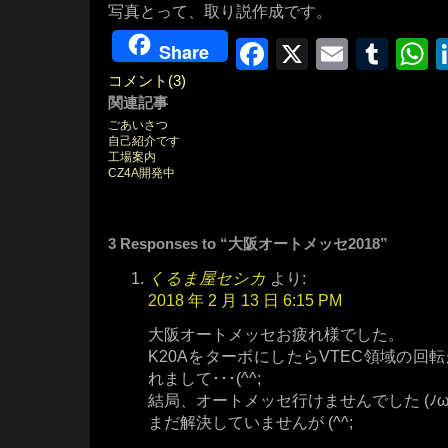
写真とって、取り説作成です。
Facebook
X
Email
Tum
W
Share
コメント(3)
関連記事
ごあいさつ
自己紹介です
工場案内
CZ4A開発中
3 Responses to “大阪オートメッセ2018”
くるま屋セシカ
より:
2018 年 2 月 13 日 6:15 PM
大阪オートメッセお疲れ様でした。
K20AをターボにしたらVTEC領域の回
れまして･･･(^^;
結局、オートメッセ行けませんでした (ﾉω･
まだ解決していませんが (^^;