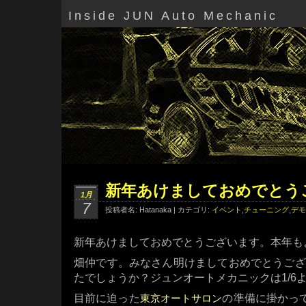
Inside JUN Auto Mechanic
新年あけましておめでとう
1月
7
投稿者名: Hatanaka | カテゴリ:
イベント
,
チューニング
,
デモ
新年あけましておめでとうございます。本年も
畑仲です。みなさん明けましておめでとうござ
たでしょうか？ジュンオートメカニックは1/6
目前に迫った
の準備に掛かってお
東京オートサロン