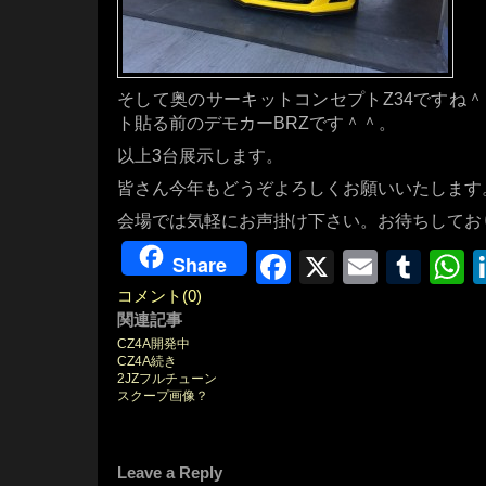
そして奥のサーキットコンセプトZ34ですね
ト貼る前のデモカーBRZです＾＾。
以上3台展示します。
皆さん今年もどうぞよろしくお願いいたします
会場では気軽にお声掛け下さい。お待ちしておりま
Facebook
X
Email
Tum
W
Share
コメント(0)
関連記事
CZ4A開発中
CZ4A続き
2JZフルチューン
スクープ画像？
Leave a Reply