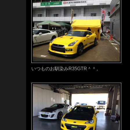
いつものお馴染みR35GTR＾＾。