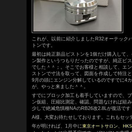
これが、以前に紹介しましたR32オーテックバ
トンです。
最初は純正新品ピストンを1個だけ購入して、
ン製作というつもりだったのですが、純正ピス
でした＾＾；。そこでお客様と相談して、エン
ストンで寸法を取って、図面を作成して特注と
9月の頭にエンジン分解しているのですでに4
が、やっと来ました＾＾。
すでにブロック加工も着手していますので、ブ
ン仮組、圧縮比測定、確認、問題なければ組み
少しで絶滅危惧種NAのRB26改2.8Lが復活で
A様、大変お待たせしております。これもセッ
年が明ければ、1月中に
、
東京オートサロン
HK