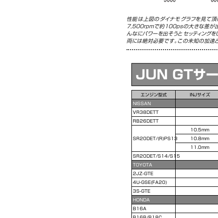
性能は上図のダイナモグラフを見て頂
7,500rpmで約100psの大きな
んなにパワーを出そうとセッティング
両には絶対必要です。この未知の加速
JUN GTサ
エンジン型式
INJサイズ
NISSAN
VR38DETT
RB26DETT
10.5mm
SR20DET/(R)PS13
10.8mm
11.0mm
SR20DET/S14/S15
TOYOTA
2JZ-GTE
4U-GSE(FA20)
3S-GTE
HONDA
B16A
B16B/B18C