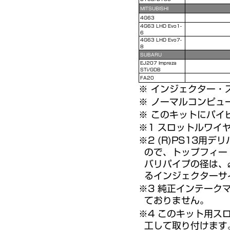
MITSUBISHI
4G63
4G63 LHD Evo1-
6
4G63 LHD Evo7-
8
SUBARU
EJ207 Impreza
STi/GDB
FA20
※ インジェクター・
※ ノーマルコンピュ
※ このキットにパイ
※1 スロットルワイ
※2 (R)PS13
ので、トップフィー
バリパイプの径は、
るインジェクターサ
※3 純正インテーク
ておりません。
※4 このキット用ス
工して取り付けます