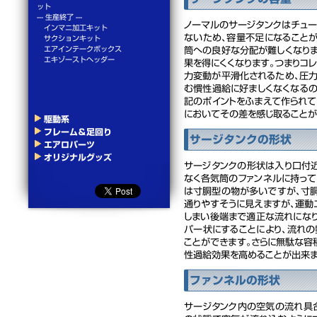
ット
--- 生産終了 ---
ノーマルのサージタンクはチュ
インマニ加工キット
ないため、容量不足になること
サクションキット
エアインテークボックス
筒への良好な分配が難しくなり
エキゾーストヘッダー
果を得にくくなります。つまりコ
力変動が平滑化されるため、圧
む慣性過給に好ましくなくなる
記のポイントをふまえて作られ
においてその差を感じ取ることが
駆動系
フレーム＆足回り
サージタンクの形状
エアロパーツ
オリジナルグッズ
サージタンクの形状は入り口付
なく各気筒のファンネルに持って
は寸胴型の物が多いですが、寸
通りやすそうに見えますが、運
しまい後端まで適正な流れにな
パー状にすることにより、流れ
ことができます。さらに無駄な容
性過給効果を高めることが出来ま
ファンネルの形状
サージタンク内の空気の流れ具