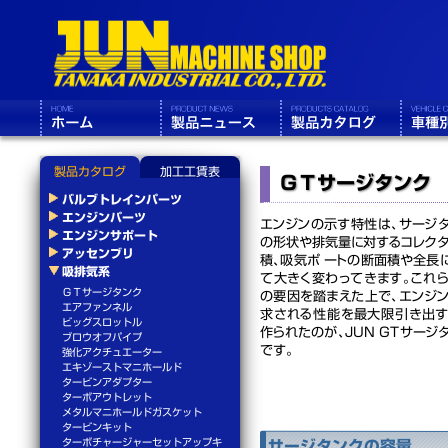
製品カタログ
加工工賃表
ＧＴサージタンク
バルブトレインパーツ
エンジンパーツ
エンジンの示す特性は、サージ
エンジンサポート
の形状や排気量に対するコレク
アッセンブリ
積、吸気ポ ートの断面積や全長
吸排気系
て大きく変わってきます。これ
ＧＴサージタンク
の要因を踏まえた上で、エンジ
エアファンネル
求される性能を最大限引き出
ビッグスロットル
作られたのが、JUN GTサージ
ブロウオフパイプ
です。
強化アクチュエーター
エキゾーストマニホールド
タービンアダプター
ターボアウトレット
メタルマニホールドガスケット
タービンキット
ターボチャージャーセットアップキ
サージタンクの容量