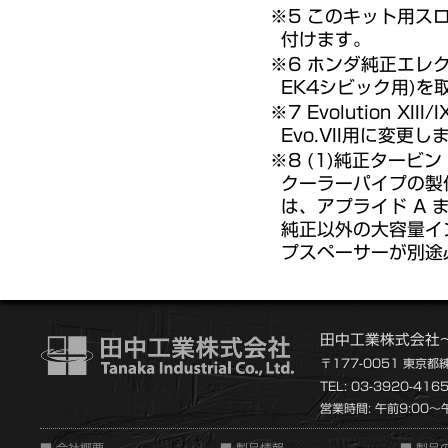
※5 このキット用ス
付けます。
※6 ホンダ純正エレ
EK4シビック用)を
※7 Evolution
Evo.VII用に変更し
※8 (1)純正ター
クーラーパイプの製作
は、アプライド A 
純正以外の大容量イ
プスペーサーが別途
田中工業株式会社
〒177-0051 東京都
TEL: 03-3920-416
営業時間: 午前9:00～午
■ 会社概要
■ 製品情報
■ 製品