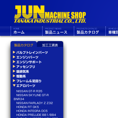
製品カタログ
加工工賃表
バルブトレインパーツ
エンジンパーツ
エンジンサポート
アッセンブリ
吸排気系
駆動系
フレーム＆足回り
エアロパーツ
NISSAN GT-R R35
NISSAN SKYLINE GT-R
BNR34
NISSAN FAIRLADY Z Z32
HONDA FIT GK5
HONDA INTEGRA DC5
HONDA PRELUDE BB1/BB4