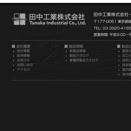
田中工業株式会社
〒177-0051 東京都
TEL: 03-3920-416
営業時間: 午前9:00～午
■ 会社概要
■ 製品情報
■ 製品
会社情報
新製品情報
製品
採用情報
製品カタログ
加工
お知らせ
車種別製品カタログ
送料
お問い合せ
特定
アクセス
国内
海外