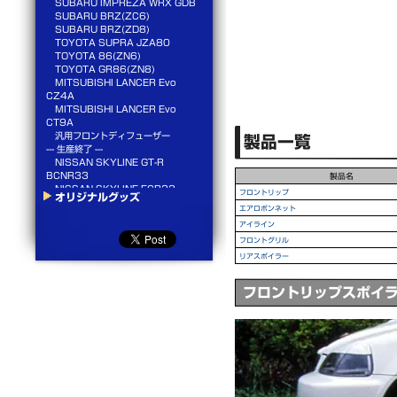
SUBARU IMPREZA WRX GDB
SUBARU BRZ(ZC6)
SUBARU BRZ(ZD8)
TOYOTA SUPRA JZA80
TOYOTA 86(ZN6)
TOYOTA GR86(ZN8)
MITSUBISHI LANCER Evo
CZ4A
MITSUBISHI LANCER Evo
CT9A
汎用フロントディフューザー
製品一覧
--- 生産終了 ---
NISSAN SKYLINE GT-R
BCNR33
製品名
NISSAN SKYLINE ECR33
フロントリップ
オリジナルグッズ
NISSAN SILVIA S15
エアロボンネット
HONDA CIVIC EK4/EK9
アイライン
SUBARU IMPREZA WRX GC8
フロントグリル
リアスポイラー
フロントリップスポイ