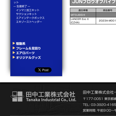
JUNブロウオフパイプ
ット
--- 生産終了 ---
インマニ加工キット
適合車種
部品番号
サクションキット
MITSUBISHI
エアインテークボックス
LANCER Evo X
2023A-M00
エキゾーストヘッダー
(CZ4A)
駆動系
フレーム＆足回り
エアロパーツ
オリジナルグッズ
田中工業株式会社
〒177-0051 東京都
TEL: 03-3920-416
営業時間: 午前9:00～午