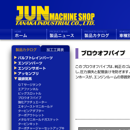
製品カタログ
加工工賃表
ブロウオフパイプ
バルブトレインパーツ
エンジンパーツ
このブロウオフパイプは、純正のゴ
エンジンサポート
し、圧力損失と配管抜けを防ぎます
アッセンブリ
ンホースが、エンジンルームの雰囲
吸排気系
ＧＴサージタンク
エアファンネル
ビッグスロットル
ブロウオフパイプ
強化アクチュエーター
エキゾーストマニホールド
タービンアダプター
ターボアウトレット
メタルマニホールドガスケット
タービンキット
ターボチャージャーセットアップキ