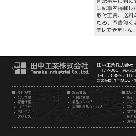
記事中に特に
は記事を掲載した
取付工賃、送料
ため、予告無く
業はできません
田中工業株式会社
〒177-0051 東京都
TEL: 03-3920-416
営業時間: 午前9:00～午
■ 会社概要
■ 製品情報
■ 製品
会社情報
新製品情報
製品
採用情報
製品カタログ
加工
お知らせ
車種別製品カタログ
送料
お問い合せ
特定
アクセス
国内
海外