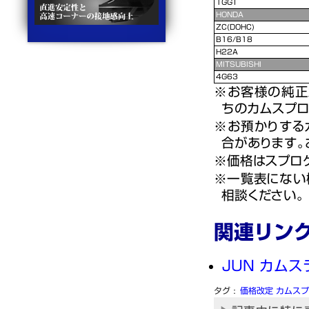
1GGT
HONDA
ZC(DOHC)
B16/B18
H22A
MITSUBISHI
4G63
お客様の純正
ちのカムスプロ
お預かりする
合があります。
価格はスプロ
一覧表にない
相談ください。
関連リン
JUN カム
価格改定
カムスプ