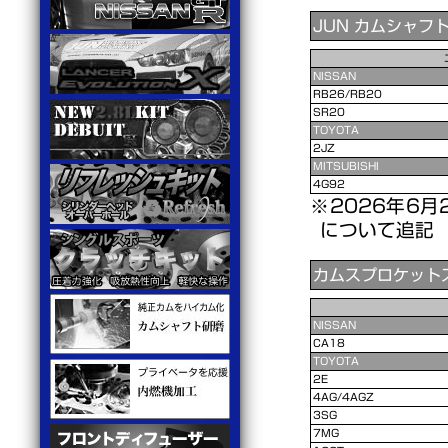
JUN カムシャフ
NISSAN
RB26/RB20
SR20
TOYOTA
2JZ
MITSUBISHI
4G92
2026年6月
について追記
カムスプロケット
NISSAN
CA18
TOYOTA
2E
4AG/4AGZ
3SG
7MG