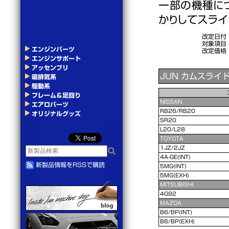
一部の機種に
かりしてスライ
改定日付
対象項目
エンジンパーツ
改定価格
エンジンサポート
アッセンブリ
JUN カムスライ
吸排気系
駆動系
フレーム＆足回り
NISSAN
エアロパーツ
RB26/RB20
オリジナルグッズ
SR20
L20/L28
TOYOTA
1JZ/2JZ
4A-GE(INT)
新製品情報をRSSで購読
5MG(INT)
5MG(EXH)
MITSUBISHI
4G92
MAZDA
B6/BP(INT)
B6/BP(EXH)