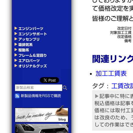
て価格改定を
皆様のご理解
改定日付
エンジンパーツ
対象加工工賃
エンジンサポート
改定価格
アッセンブリ
備考
吸排気系
駆動系
フレーム＆足回り
関連リン
エアロパーツ
オリジナルグッズ
加工工賃表
工賃改
記事中に特に
新製品情報をRSSで購読
税込価格は記事
価格には取付工
は改良のため、
しての作業はで