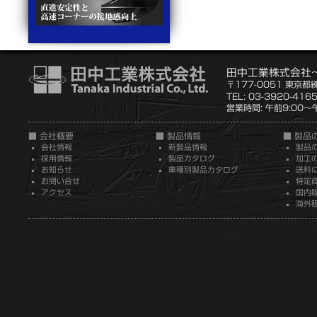
田中工業株式会社
〒177-0051 東京都
TEL: 03-3920-416
営業時間: 午前9:00～午
■ 会社概要
■ 製品情報
■ 製品
会社情報
新製品情報
製品
採用情報
製品カタログ
加工
お知らせ
車種別製品カタログ
送料
お問い合せ
特定
アクセス
国内
海外