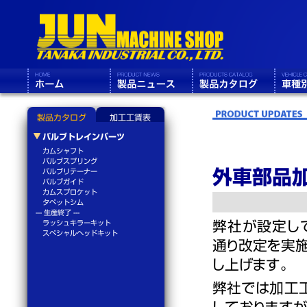
製品カタログ
加工工賃表
バルブトレインパーツ
カムシャフト
バルブスプリング
外車部品
バルブリテーナー
バルブガイド
カムスプロケット
タペットシム
--- 生産終了 ---
弊社が設定し
ラッシュキラーキット
スペシャルヘッドキット
通り改定を実
し上げます。
弊社では加工
しております