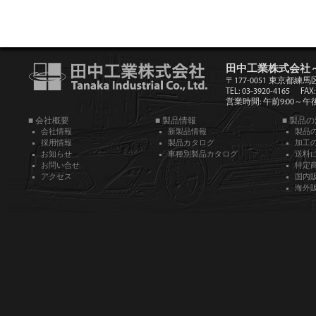
田中工業株式会社
〒177-0051 東京都練馬
TEL: 03-3920-4165
FAX:
営業時間: 午前9:00～午後5
■ 会社概要
■ 製品情報
■ 製品
会社情報
新製品情報
製品
採用情報
製品カタログ
加工
お知らせ
車種別製品カタログ
送料
お問い合せ
特定
アクセス
国内
海外