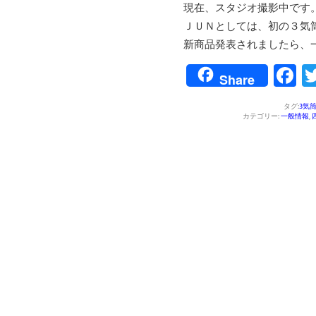
現在、スタジオ撮影中です
ＪＵＮとしては、初の３気
新商品発表されましたら、
F
Share
タグ:
3気
カテゴリー:
一般情報
,